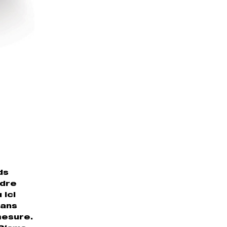
ds
udre
 ici
dans
mesure.