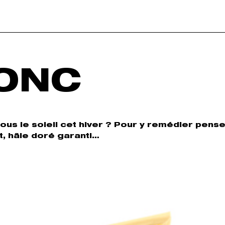
ONC
sous le soleil cet hiver ? Pour y remédier pens
t, hâle doré garanti…