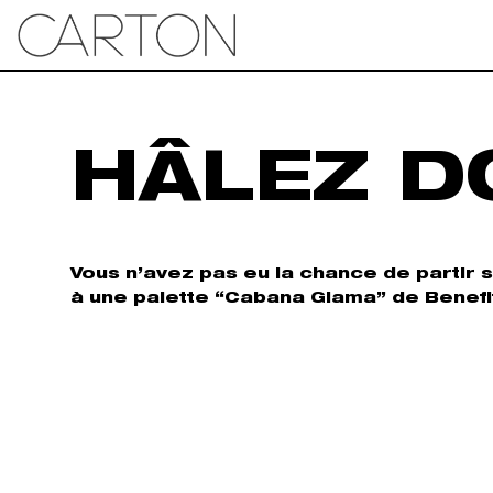
HÂLEZ D
Vous n’avez pas eu la chance de partir 
à une palette “Cabana Glama” de Benefi