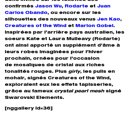
donc invitée sur les toilettes des
confirmés
Jason Wu
,
Rodarte
et
Juan
Carlos Obando
, ou encore sur les
silhouettes des nouveaux venus
Jen Kao
,
Creatures of the Wind
et
Marlon Gobel
.
Inspirées par l’arrière pays australien, les
soeurs Kate et Laura Mulleavy (Rodarte)
ont ainsi apporté un supplément d’âme à
leurs robes imaginées pour l’hiver
prochain, ornées pour l’occasion
de mosaïques de cristal aux riches
tonalités rouges. Plus
girly
, les pulls en
mohair, signés Creatures of the Wind,
exploraient eux les effets tapisseries,
grâce au fameux
crystal pearl mesh
signé
Swarovski Elements.
[nggallery id=36]