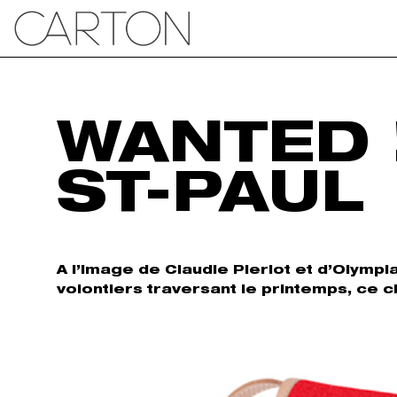
WANTED 
ST-PAUL
A l’image de Claudie Pierlot et d’Olymp
volontiers traversant le printemps, ce 