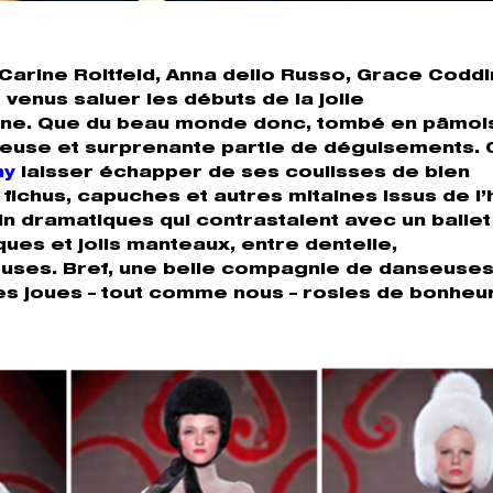
, Carine Roitfeld, Anna dello Russo, Grace Codd
venus saluer les débuts de la jolie
enne. Que du beau monde donc, tombé en pâmoi
uxueuse et surprenante partie de déguisements
ny
laisser échapper de ses coulisses de bien
 fichus, capuches et autres mitaines issus de l’
in dramatiques qui contrastaient avec un ballet
ques et jolis manteaux, entre dentelle,
ieuses. Bref, une belle compagnie de danseuses
s joues – tout comme nous – rosies de bonheur