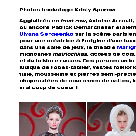
Photos backstage Kristy Sparow
Agglutinés en
front row
, Antoine Arnault
ou encore Patrick Demarchelier étaient 
Ulyana Sergeenko
sur la scène parisi
pour une créatrice à l’origine d’une l
dans une salle de jeux, le théâtre
Marig
mignonnes
matriochkas
, dotées de cols,
et du folklore russes. Des parures un br
ludique de robes-tablier, vestes folklori
tulle, mousseline et pierres semi-préc
chapeautées de couronnes de nattes, le
vrai coup de coeur !