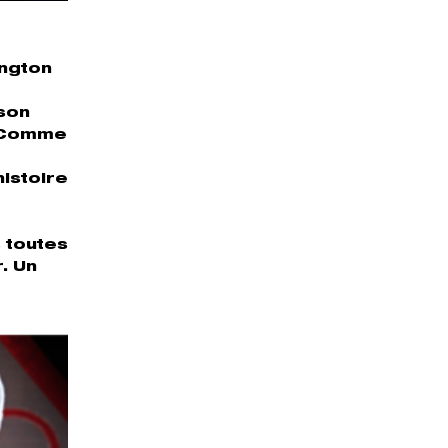
ington
son
. Comme
histoire
 toutes
. Un