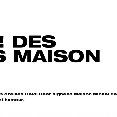
! DES
S MAISON
es oreilles Heidi Bear signées Maison Michel d
et humour.