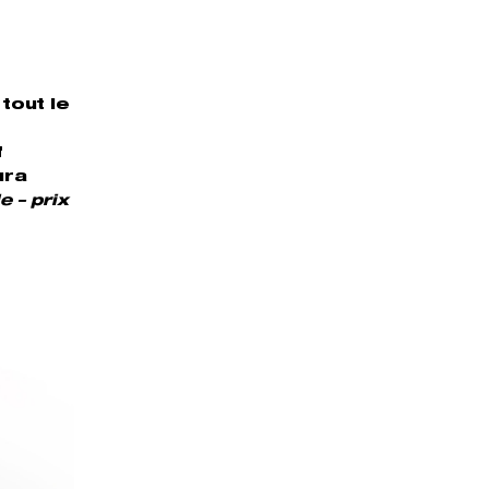
 tout le
f
ura
 – prix