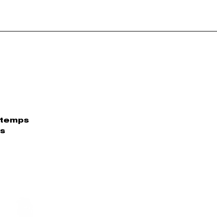
e temps
us