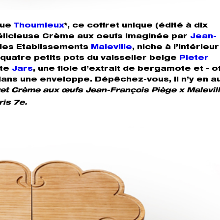
que
Thoumieux
*, ce coffret unique (édité à dix
délicieuse Crème aux oeufs imaginée par
Jean-
r les Etablissements
Maleville
, niche à l’intérieur
 quatre petits pots du vaisselier belge
Pieter
ste
Jars
, une fiole d’extrait de bergamote et – o
dans une enveloppe. Dépêchez-vous, il n’y en a
ret Crème aux œufs Jean-François Piège x Maleville
ris 7e.