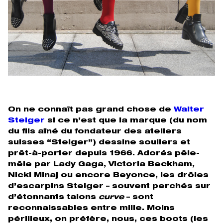
On ne connaît pas grand chose de
Walter
Steiger
si ce n’est que la marque (du nom
du fils aîné du fondateur des ateliers
suisses “Steiger”) dessine souliers et
prêt-à-porter depuis 1966. Adorés pêle-
mêle par Lady Gaga, Victoria Beckham,
Nicki Minaj ou encore Beyonce, les drôles
d’escarpins Steiger – souvent perchés sur
d’étonnants talons
curve
– sont
reconnaissables entre mille. Moins
périlleux, on préfère, nous, ces boots (les