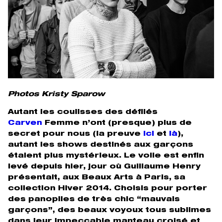
Photos Kristy Sparow
Autant les coulisses des défilés
Carven
Femme n’ont (presque) plus de
secret pour nous (la preuve
ici
et
là
),
autant les shows destinés aux garçons
étaient plus mystérieux. Le voile est enfin
levé depuis hier, jour où Guillaume Henry
présentait, aux Beaux Arts à Paris, sa
collection Hiver 2014. Choisis pour porter
des panoplies de très chic “mauvais
garçons”, des beaux voyoux tous sublimes
dans leur impeccable manteau croisé et