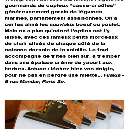
gourmands de copieux “casse-croûtes”
généreusement garnis de légumes
marinés, parfaitement assaisonnés. On a
certes aimé les
souvlakis
boeuf ou poulet.
Mais on a plus qu’adoré l’option sot-l’y-
laisse, avec ces fameux petits morceaux
de chair situés de chaque côté de la
colonne dorsale de la volaille. Le tout
accompagné de frites bien sûr, à tremper
dans une épaisse crème de yaourt aux
herbes. Astuce : léchez bien vos doigts,
pour ne pas en perdre une miette…
Filakia –
9 rue Mandar, Paris 2e.