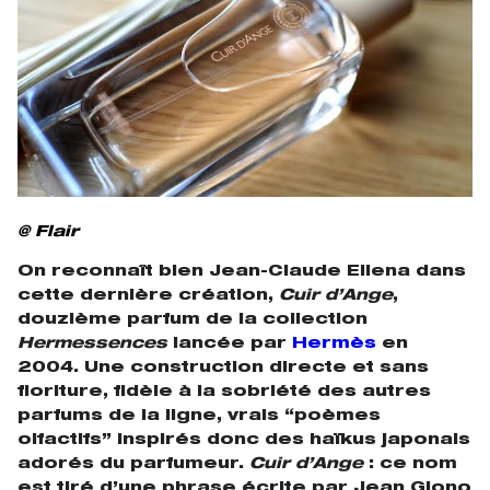
@ Flair
On reconnaît bien Jean-Claude Ellena dans
cette dernière création,
Cuir d’Ange
,
douzième parfum de la collection
Hermessences
lancée par
Hermès
en
2004. Une construction directe et sans
fioriture, fidèle à la sobriété des autres
parfums de la ligne, vrais “poèmes
olfactifs” inspirés donc des haïkus japonais
adorés du parfumeur.
Cuir d’Ange
: ce nom
est tiré d’une phrase écrite par Jean Giono