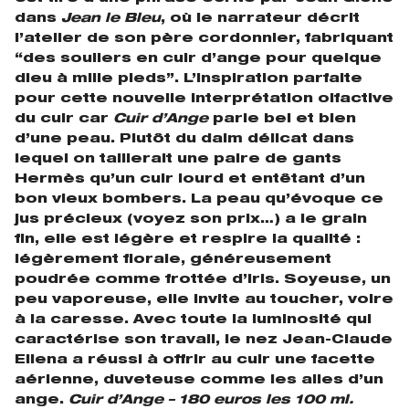
dans
Jean le Bleu
, où le narrateur décrit
l’atelier de son père cordonnier, fabriquant
“des souliers en cuir d’ange pour quelque
dieu à mille pieds”. L’inspiration parfaite
pour cette nouvelle interprétation olfactive
du cuir car
Cuir d’Ange
parle bel et bien
d’une peau. Plutôt du daim délicat dans
lequel on taillerait une paire de gants
Hermès qu’un cuir lourd et entêtant d’un
bon vieux bombers. La peau qu’évoque ce
jus précieux (voyez son prix…) a le grain
fin, elle est légère et respire la qualité :
légèrement florale, généreusement
poudrée comme frottée d’iris. Soyeuse, un
peu vaporeuse, elle invite au toucher, voire
à la caresse. Avec toute la luminosité qui
caractérise son travail, le nez Jean-Claude
Ellena a réussi à offrir au cuir une facette
aérienne, duveteuse comme les ailes d’un
ange.
Cuir d’Ange – 180 euros les 100 ml.