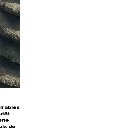
irables
utôt
site
oix de