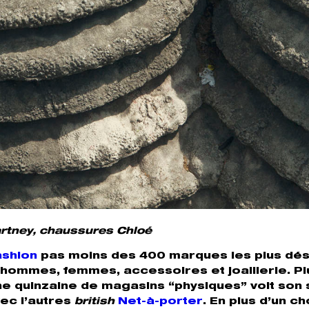
artney, chaussures Chloé
ashion
pas moins des 400 marques les plus dés
hommes, femmes, accessoires et joaillerie. Pl
e quinzaine de magasins “physiques” voit son 
ec l’autres
british
Net-à-porter
. En plus d’un ch