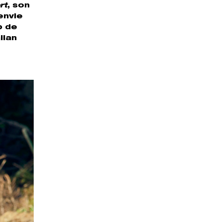
rt
, son
envie
p de
lian