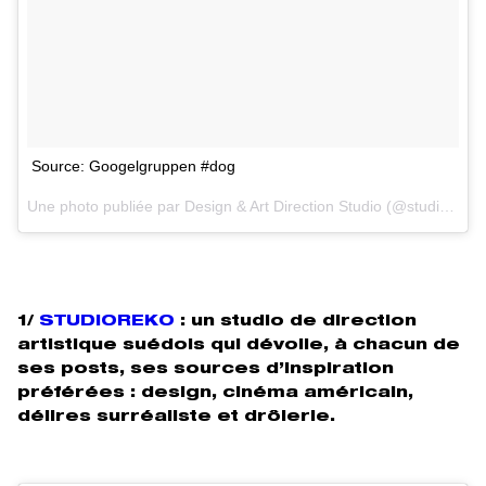
Source: Googelgruppen #dog
Une photo publiée par Design & Art Direction Studio (@studioreko) le
1/
STUDIOREKO
: un studio de direction
artistique suédois qui dévoile, à chacun de
ses posts, ses sources d’inspiration
préférées : design, cinéma américain,
délires surréaliste et drôlerie.