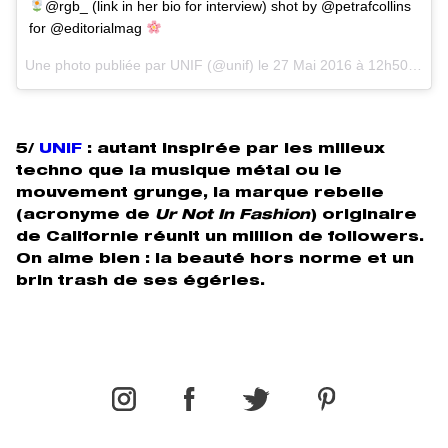
@rgb_ (link in her bio for interview) shot by @petrafcollins
for @editorialmag
Une photo publiée par UNIF (@unif) le
27 Mai 2016 à 12h50 PDT
5/
UNIF
: autant inspirée par les milieux
techno que la musique métal ou le
mouvement grunge, la marque rebelle
(acronyme de
Ur Not In Fashion
) originaire
de Californie réunit un million de followers.
On aime bien : la beauté hors norme et un
brin trash de ses égéries.