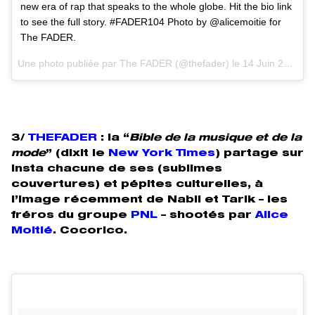
new era of rap that speaks to the whole globe. Hit the bio link
to see the full story. #FADER104 Photo by @alicemoitie for
The FADER.
Une photo publiée par The FADER (@thefader) le
14 Juin 2016 à 7h12 PDT
3/
THEFADER
: la “
Bible de la musique et de la
mode
” (dixit
le
New York Times
) partage sur
insta chacune de ses (sublimes
couvertures) et pépites culturelles, à
l’image récemment de Nabil et Tarik – les
fréros du groupe
PNL
– shootés par
Alice
Moitié
. Cocorico.