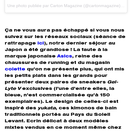
Une photo publiée par Carton Magazine (@cartonmagazine) le
22
Ça ne vous aura pas échappé si vous nous
suivez sur les réseaux sociaux (séance de
rattrapage
ici
), notre dernier séjour au
Japon a été grandiose ! La faute à la
marque japonaise
Asics
, reine des
chaussures de running et du magasin
colette
qu’on ne présente plus, qui ont mis
les petits plats dans les grands pour
présenter deux paires de sneakers
Gel-
Lyte V
exclusives (l’une d’entre elles, la
bleue, n’est commercialisée qu’à 150
exemplaires). Le design de celles-ci est
inspiré des
yukata
, ces kimonos de bain
traditionnels portés au Pays du Soleil
Levant. Ecrin délicat à deux modèles
mixtes vendus en ce moment même chez