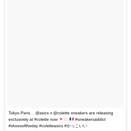
Tokyo-Paris… @asics x @colette sneakers are releasing
exclusively at #colette now
#sneakersaddict
#shoesoftheday #coletteasics #かっこいい