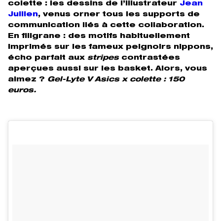
colette : les dessins de l’illustrateur
Jean
Jullien
, venus orner tous les supports de
communication liés à cette collaboration.
En filigrane : des motifs habituellement
imprimés sur les fameux peignoirs nippons,
écho parfait aux
stripes
contrastées
aperçues aussi sur les basket. Alors, vous
aimez ?
Gel-Lyte V Asics x colette : 150
euros.