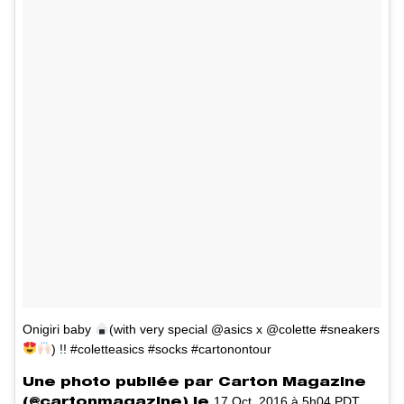
Onigiri baby
(with very special @asics x @colette #sneakers
) !! #coletteasics #socks #cartonontour
Une photo publiée par Carton Magazine
17 Oct. 2016 à 5h04 PDT
(@cartonmagazine) le