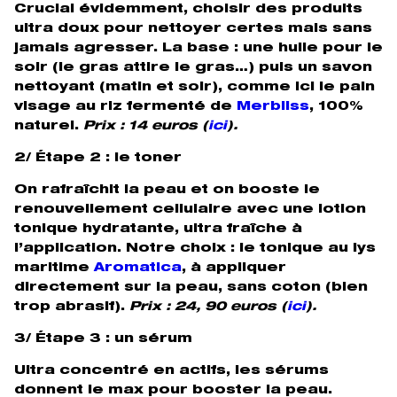
Crucial évidemment, choisir des produits
ultra doux pour nettoyer certes mais sans
jamais agresser. La base : une huile pour le
soir (le gras attire le gras…) puis un savon
nettoyant (matin et soir), comme ici le pain
visage au riz fermenté de
Merbliss
, 100%
naturel.
Prix : 14 euros (
ici
).
2/ Étape 2 : le toner
On rafraîchit la peau et on booste le
renouvellement cellulaire avec une lotion
tonique hydratante, ultra fraîche à
l’application. Notre choix : le tonique au lys
maritime
Aromatica
, à appliquer
directement sur la peau, sans coton (bien
trop abrasif).
Prix : 24, 90 euros (
ici
).
3/ Étape 3 : un sérum
Ultra concentré en actifs, les sérums
donnent le max pour booster la peau.