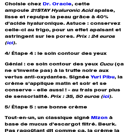
Choisie chez
Dr. Oracle
, cette
ampoule
21STAY Hyaluronic Acid
apaise,
lisse et repulpe la peau grâce à 40%
d’acide hyaluronique. Astuce : conservez
celle-ci au frigo, pour un effet apaisant et
astringent sur les pores.
Prix : 24 euros
(
ici
).
4/ Étape 4 : le soin contour des yeux
Génial : ce soin contour des yeux
Cucu
(ça
ne s’invente pas) à la truffe noire aux
vertus anti-oxydantes. Signée
Yuri Pibu
, la
crème s’applique matin et soir et se
conserve – elle aussi ! – au frais pour plus
de sensorialité.
Prix : 35, 50 euros (
ici
).
5/ Étape 5 : une bonne crème
Tout-en-un, un classique signé
Mizon
à
base de mucus d’escargot filtré. Beurk.
Pas ragoûtant dit comme ça, la crème la