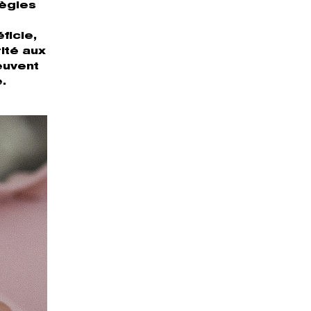
règles
ficie,
rité aux
euvent
.