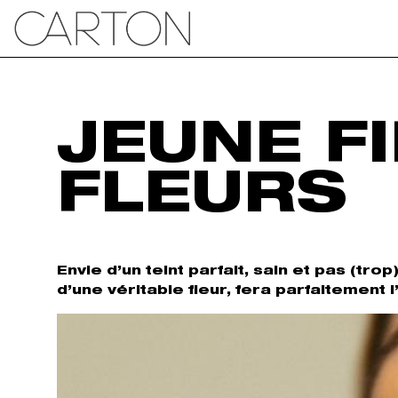
JEUNE FI
FLEURS
Envie d’un teint parfait, sain et pas (tro
d’une véritable fleur, fera parfaitement l’