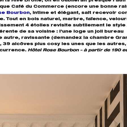
erts Rive Droite, on en oublierait presque l’aut
torique Café du Commerce (encore une bonne ra
se Bourbon
, intime et élégant, sait recevoir co
e. Tout en bois naturel, marbre, faïence, velou
issement 4 étoiles revisite subtilement le style
rente de sa voisine : l’une loge un joli bureau
ne autre, ravissante (demandez la chambre Gra
f, 39 alcôves plus cosy les unes que les autres
oncurrence.
Hôtel Rose Bourbon – à partir de 190 e