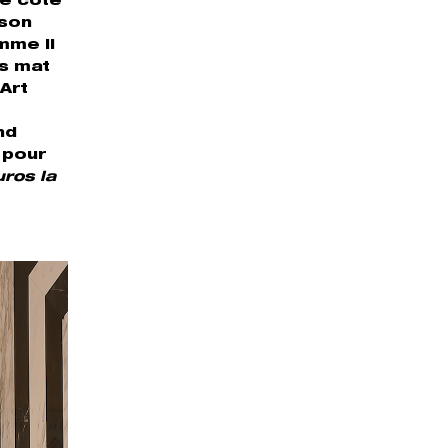
re côté
ison
mme il
rs mat
 Art
nd
, pour
uros la