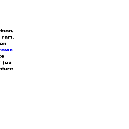
dson,
l’art,
ion
rown
té
r (ou
ature