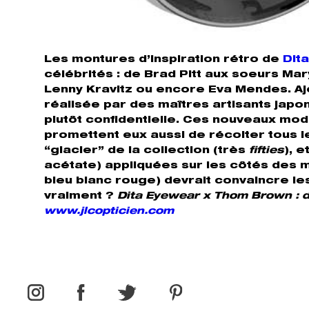
Les montures d’inspiration rétro de
Dit
célébrités : de Brad Pitt aux soeurs Ma
Lenny Kravitz ou encore Eva Mendes. Ajou
réalisée par des maîtres artisants japo
plutôt confidentielle. Ces nouveaux mod
promettent eux aussi de récolter tous l
“glacier” de la collection (très
fifties
), 
acétate) appliquées sur les côtés des 
bleu blanc rouge) devrait convaincre les
vraiment ?
Dita Eyewear x Thom Brown : d
www.jlcopticien.com