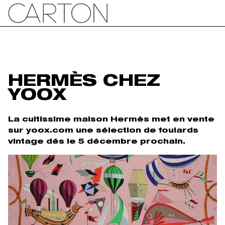
HERMÈS CHEZ
YOOX
La cultissime maison Hermès met en vente
sur yoox.com une sélection de foulards
vintage dés le 5 décembre prochain.