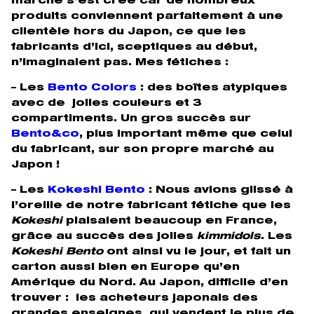
marché s’est créé car de nombreux
produits conviennent parfaitement à une
clientèle hors du Japon, ce que les
fabricants d’ici, sceptiques au début,
n’imaginaient pas. Mes fétiches :
– Les
Bento Colors
: des boîtes atypiques
avec de jolies couleurs et 3
compartiments. Un gros succès sur
Bento&co
, plus important même que celui
du fabricant, sur son propre marché au
Japon !
– Les
Kokeshi Bento
: Nous avions glissé à
l’oreille de notre fabricant fétiche que les
Kokeshi
plaisaient beaucoup en France,
grâce au succès des jolies
kimmidols
. Les
Kokeshi Bento
ont ainsi vu le jour, et fait un
carton aussi bien en Europe qu’en
Amérique du Nord. Au Japon, difficile d’en
trouver : les acheteurs japonais des