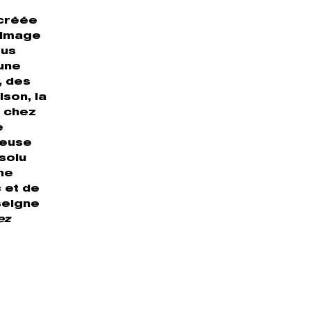
 créée
’image
ous
’une
, des
ison, la
r chez
e
neuse
bsolu
ine
 et de
seigne
ez