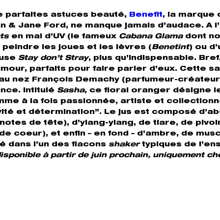
e parfaites astuces beauté,
Benefit
, la marque
an & Jane Ford, ne manque jamais d’audace. A l
ts
en mal d’UV (le fameux
Cabana Glama
dont n
r peindre les joues et les lèvres (
Benetint
) ou d
euse
Stay don’t Stray
, plus qu’indispensable. Bref
umour, parfaits pour faire parler d’eux. Cette sa
l au nez François Demachy (parfumeur-créateu
nce. Intitulé
Sasha
, ce floral oranger désigne l
emme à la fois passionnée, artiste et collection
ivité et détermination”. Le jus est composé d’a
(notes de tête), d’ylang-ylang, de tiare, de pivo
e coeur), et enfin – en fond – d’ambre, de musc
gé dans l’un des flacons
shaker
typiques de l’en
isponible à partir de juin prochain, uniquement ch