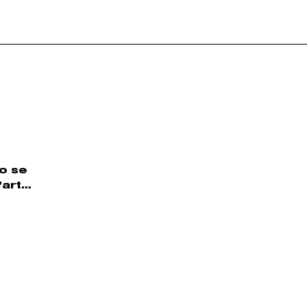
co se
’art…