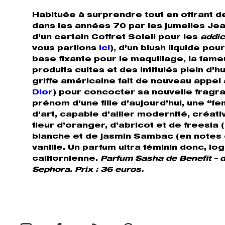
Habituée à surprendre tout en offrant d
dans les années 70 par les jumelles Je
d’un certain Coffret Soleil pour les
addic
vous parlions
ici
), d’un blush liquide pou
base fixante pour le maquillage, la fam
produits cultes et des intitulés plein d’h
griffe américaine fait de nouveau appe
Dior
) pour concocter sa nouvelle fragra
prénom d’une fille d’aujourd’hui, une “f
d’art, capable d’allier modernité, créat
fleur d’oranger, d’abricot et de freesia 
blanche et de jasmin Sambac (en notes d
vanille. Un parfum ultra féminin donc, lo
californienne.
Parfum Sasha de Benefit – d
Sephora. Prix : 36 euros.