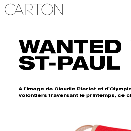
WANTED 
ST-PAUL
A l’image de Claudie Pierlot et d’Olymp
volontiers traversant le printemps, ce 