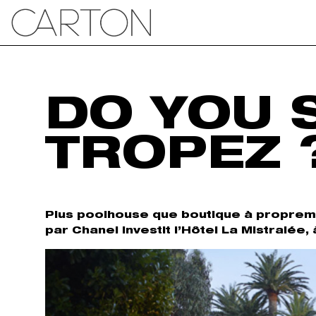
DO YOU 
TROPEZ 
Plus poolhouse que boutique à proprem
par Chanel investit l’Hôtel La Mistralée,