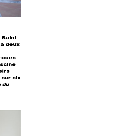
 Saint-
 à deux
 roses
iscine
sirs
sur six
e du