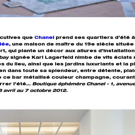
écutives que
Chanel
prend ses quartiers d’été à
alée
, une maison de maître du 19e siècle située
t, qui plante un décor aux allures d’installation
bay
signée Karl Lagerfeld nimbe de vifs éclats
du lieu, ainsi que les jardins luxuriants et la p
ien dans toute sa splendeur, entre détente, plai
e ce bar métallisé couleur champagne, courant 
rrer l’été…
Boutique éphémère Chanel – 1, avenu
 avril au 7 octobre 2012.