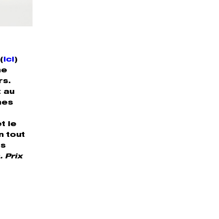
(
ici
)
ne
rs.
t au
nes
t le
n tout
es
 Prix