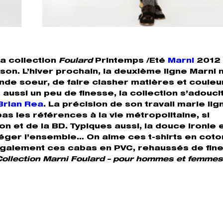
a collection
Foulard
Printemps /Eté
Marni
2012 
ison. L’hiver prochain, la deuxième ligne Marni 
de soeur, de faire clasher matières et couleu
ssi un peu de finesse, la collection s’adouci
Brian Rea
. La précision de son travail marie lig
as les références à la vie métropolitaine, si
on et de la BD. Typiques aussi, la douce ironie e
éger l’ensemble… On aime ces t-shirts en coto
également ces cabas en PVC, rehaussés de fin
Collection Marni Foulard – pour hommes et femmes.