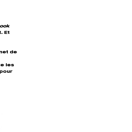
Book
. Et
net de
e les
 pour