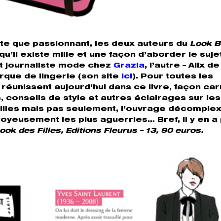
aste que passionnant, les deux auteurs du
Look 
’il existe mille et une façon d’aborder le sujet
st journaliste mode chez
Grazia
, l’autre – Alix de
rque de lingerie (son site
ici
). Pour toutes les
éunissent aujourd’hui dans ce livre, façon car
 conseils de style et autres éclairages sur les
 filles mais pas seulement, l’ouvrage décomplex
 joyeusement les plus aguerries… Bref, il y en a
ok des Filles, Editions Fleurus – 13, 90 euros.