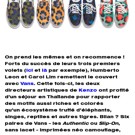
On prend les mêmes et on recommence !
Forts du succès de leurs trois premiers
volets (
ici
et
là
par exemple), Humberto
Leon et Carol Lim remettent le couvert
avec
Vans
. Cette fois-ci, les deux
directeurs artistiques de
Kenzo
ont profité
d’un séjour en Thaïlande pour rapporter
des motifs aussi riches et colorés
qu’un écosystème truffé d’éléphants,
singes, reptiles et autres tigres. Bilan ? Six
paires de Vans – les
Authentic
ou
Slip-On
,
sans lacet – imprimées néo camouflage,