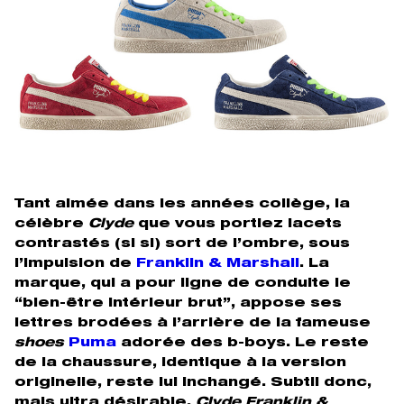
Tant aimée dans les années collège, la
célèbre
Clyde
que vous portiez lacets
contrastés (si si) sort de l’ombre, sous
l’impulsion de
Franklin & Marshall
. La
marque, qui a pour ligne de conduite le
“bien-être intérieur brut”, appose ses
lettres brodées à l’arrière de la fameuse
shoes
Puma
adorée des b-boys. Le reste
de la chaussure, identique à la version
originelle, reste lui inchangé. Subtil donc,
mais ultra désirable.
Clyde Franklin &