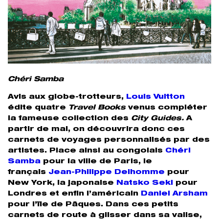
Chéri Samba
Avis aux globe-trotteurs,
Louis Vuitton
édite quatre
Travel Books
venus compléter
la fameuse collection des
City Guides.
A
partir de mai, on découvrira donc ces
carnets de voyages personnalisés par des
artistes. Place ainsi au congolais
Chéri
Samba
pour la ville de Paris, le
français
Jean-Philippe Delhomme
pour
New York, la japonaise
Natsko Seki
pour
Londres et enfin l’américain
Daniel Arsham
pour l’île de Pâques. Dans ces petits
carnets de route à glisser dans sa valise,