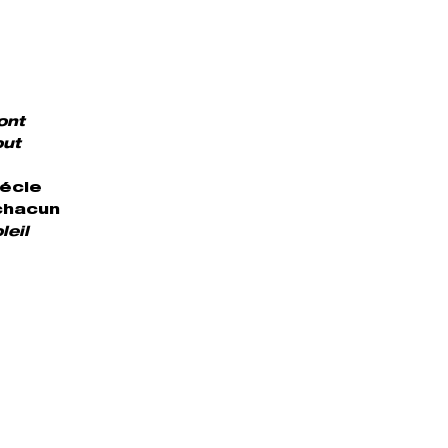
ont
out
récie
 chacun
leil