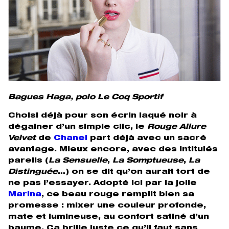
Bagues Haga, polo Le Coq Sportif
Choisi déjà pour son écrin laqué noir à
dégainer d’un simple clic, le
Rouge Allure
Velvet
de
Chanel
part déjà avec un sacré
avantage. Mieux encore, avec des intitulés
pareils (
La Sensuelle
,
La Somptueuse
,
La
Distinguée
…) on se dit qu’on aurait tort de
ne pas l’essayer. Adopté ici par la jolie
Marina
, ce beau rouge remplit bien sa
promesse : mixer une couleur profonde,
mate et lumineuse, au confort satiné d’un
baume. Ca brille juste ce qu’il faut sans