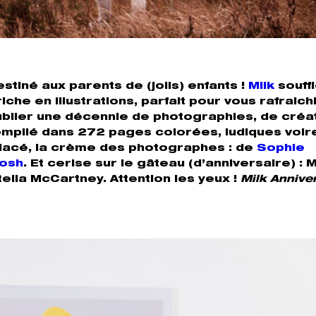
estiné aux parents de (jolis) enfants !
Milk
souffl
che en illustrations, parfait pour vous rafraichi
blier une décennie de photographies, de créat
t compilé dans 272 pages colorées, ludiques voir
lacé, la crème des photographes : de
Sophie
tosh
. Et cerise sur le gâteau (d’anniversaire) : Mi
tella McCartney. Attention les yeux !
Milk Annive