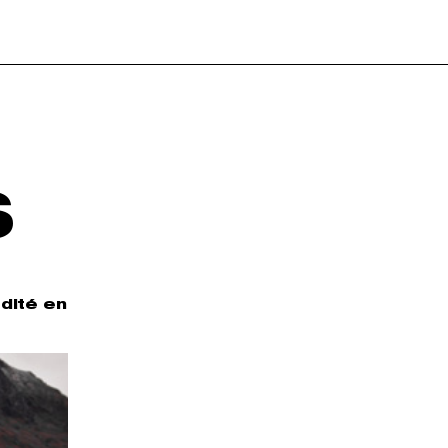
S
dité en