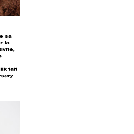
e sa
r la
ivité,
e
lk fait
rsary