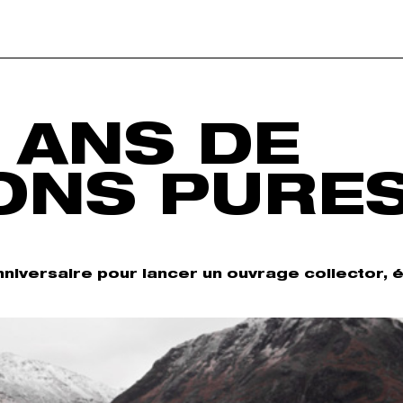
0 ANS DE
ONS PURE
nniversaire pour lancer un ouvrage collector, é