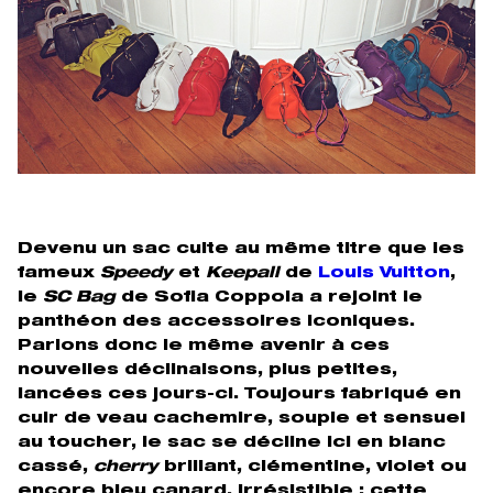
Devenu un sac culte au même titre que les
fameux
Speedy
et
Keepall
de
Louis Vuitton
,
le
SC Bag
de Sofia Coppola a rejoint le
panthéon des accessoires iconiques.
Parions donc le même avenir à ces
nouvelles déclinaisons, plus petites,
lancées ces jours-ci. Toujours fabriqué en
cuir de veau cachemire, souple et sensuel
au toucher, le sac se décline ici en blanc
cassé,
cherry
brillant, clémentine, violet ou
encore bleu canard. Irrésistible : cette