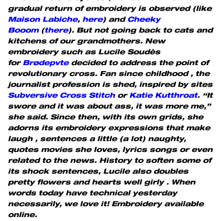
gradual return of embroidery is observed (like
Maison Labiche
,
here
) and
Cheeky
Booom
(
there
). But not going back to cats and
kitchens of our grandmothers. New
embroidery such as Lucile Soudès
for
Brødepvte
decided to address the point of
revolutionary cross. Fan since childhood , the
journalist profession is shed, inspired by sites
Subversive Cross Stitch
or
Katie Kutthroat
. “It
swore and it was about ass, it was more me,”
she said. Since then, with its own grids, she
adorns its embroidery expressions that make
laugh , sentences a little (a lot) naughty,
quotes movies she loves, lyrics songs or even
related to the news. History to soften some of
its shock sentences, Lucile also doubles
pretty flowers and hearts well girly . When
words today have technical yesterday
necessarily, we love it! Embroidery available
online.