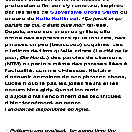
profession a fini par s’y remettre, inspirée
par les sites de
Subversive Cross Stitch
ou
encore de
Katie Kutthroat
. “
Ça jurait et ça
parlait de cul, c’était plus moi
” dit-elle.
Depuis, avec ses propres grilles, elle
brode des expressions qui la font rire, des
phrases un peu (beaucoup) coquines, des
citations de films qu’elle adore (
La cité de la
peur
,
Die Hard…
) des paroles de chansons
(NTM) ou parfois même des phrases liées à
l’actualité, comme ci-dessus. Histoire
d’adoucir certaines de ses phrases chocs,
Lucile n’oublie pas les jolies fleurs et les
coeurs bien girly. Quand les mots
d’aujourd’hui rencontrent des techniques
d’hier forcément, on adore
!
Broderies disponibles en ligne.
✓ Patterns are cyclical, for some time the