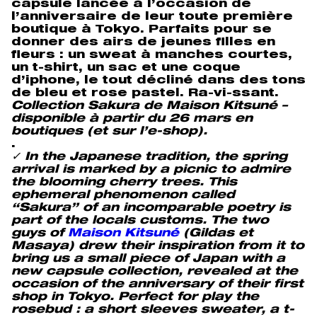
capsule lancée à l’occasion de
l’anniversaire de leur toute première
boutique à Tokyo. Parfaits pour se
donner des airs de jeunes filles en
fleurs : un sweat à manches courtes,
un t-shirt, un sac et une coque
d’iphone, le tout décliné dans des tons
de bleu et rose pastel. Ra-vi-ssant.
Collection Sakura de Maison Kitsuné –
disponible à partir du 26 mars en
boutiques (et sur l’e-shop).
.
✓
In the Japanese tradition, the spring
arrival is marked by a picnic to admire
the blooming cherry trees. This
ephemeral phenomenon called
“Sakura” of an incomparable poetry is
part of the locals customs. The two
guys of
Maison Kitsuné
(Gildas et
Masaya) drew their inspiration from it to
bring us a small piece of Japan with a
new capsule collection, revealed at the
occasion of the anniversary of their first
shop in Tokyo. Perfect for
play the
rosebud :
a short sleeves sweater, a t-