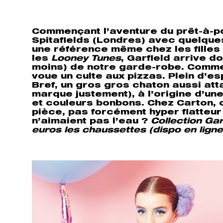
Commençant l’aventure du prêt-à-por
Spitafields (Londres) avec quelques
une référence même chez les filles l
les
Looney Tunes
, Garfield arrive 
moins) de notre garde-robe. Comme 
voue un culte aux pizzas. Plein d’esp
Bref, un gros gros chaton aussi at
marque justement), à l’origine d’u
et couleurs bonbons. Chez Carton, o
pièce, pas forcément hyper flatteur
n’aimaient pas l’eau ?
Collection Gar
euros les chaussettes (dispo en ligne