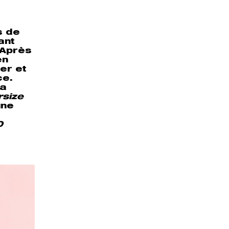
s de
ant
 Après
en
er et
ce.
la
rsize
une
0