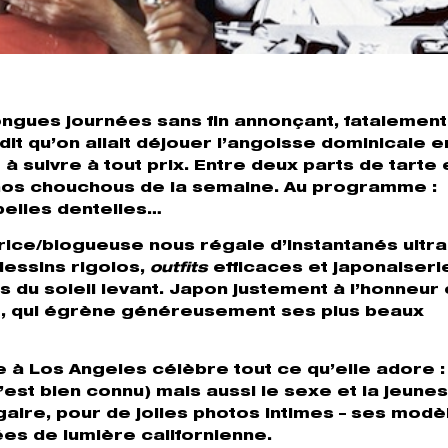
ngues journées sans fin annonçant, fatalement,
 dit qu’on allait déjouer l’angoisse dominicale 
suivre à tout prix. Entre deux parts de tarte 
c nos chouchous de la semaine. Au programme :
belles dentelles…
ratrice/blogueuse nous régale d’instantanés ultra
dessins rigolos,
outfits
efficaces et japonaiseri
ys du soleil levant. Japon justement à l’honneur
ne, qui égrène généreusement ses plus beaux
à Los Angeles célèbre tout ce qu’elle adore : 
c’est bien connu) mais aussi le sexe et la jeune
gaire, pour de jolies photos intimes – ses modè
es de lumière californienne.