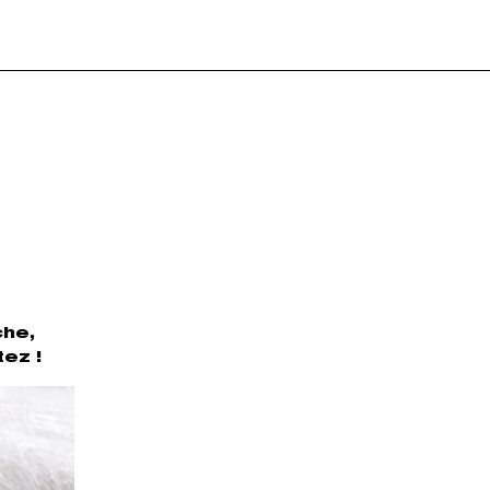
che,
ez !