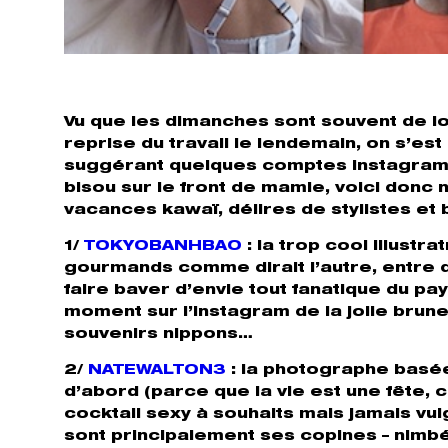
Vu que les dimanches sont souvent de lo
reprise du travail le lendemain, on s’est
suggérant quelques comptes instagram à 
bisou sur le front de mamie, voici don
vacances kawaï, délires de stylistes et 
1/
TOKYOBANHBAO
: la trop cool illust
gourmands comme dirait l’autre, entre 
faire baver d’envie tout fanatique du pa
moment sur l’instagram de la jolie bru
souvenirs nippons…
2/
NATEWALTON3
: la photographe basée 
d’abord (parce que la vie est une fête, 
cocktail sexy à souhaits mais jamais vul
sont principalement ses copines – nimbé