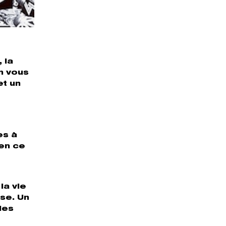
 la
en vous
et un
es à
 en ce
la vie
sse. Un
les