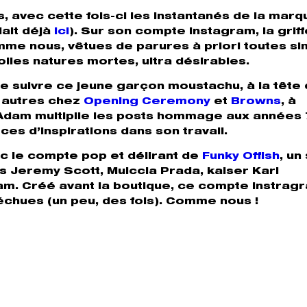
urs, avec cette fois-ci les instantanés de la mar
lait déjà
ici
). Sur son compte instagram, la griff
me nous, vêtues de parures à priori toutes si
jolies natures mortes, ultra désirables.
re suivre ce jeune garçon moustachu, à la tête
 autres chez
Opening Ceremony
et
Browns
, à
. Adam multiplie les posts hommage aux années 
ces d’inspirations dans son travail.
c le compte pop et délirant de
Funky Offish
, un
s Jeremy Scott, Muiccia Prada, kaiser Karl
ham. Créé avant la boutique, ce compte instrag
échues (un peu, des fois). Comme nous !