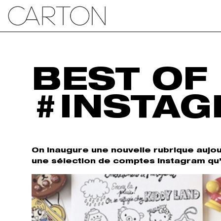
BEST OF
#INSTA
On inaugure une nouvelle rubrique aujou
une sélection de comptes instagram qu