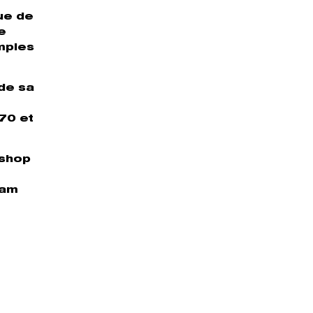
que de
e
mples
 de sa
70 et
 shop
ram