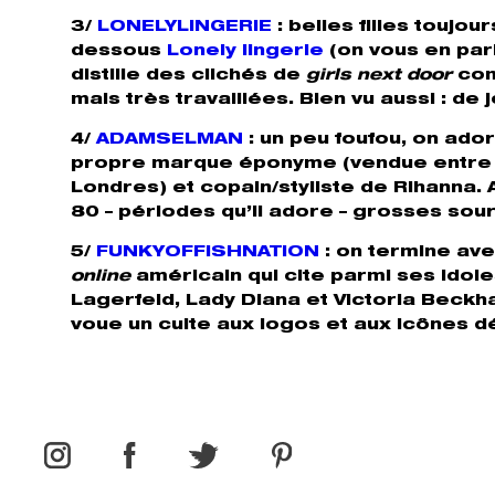
3/
LONELYLINGERIE
: belles filles toujo
dessous
Lonely lingerie
(on vous en par
distille des clichés de
girls next door
com
mais très travaillées. Bien vu aussi : de 
4/
ADAMSELMAN
: un peu foufou, on ado
propre marque éponyme (vendue entre
Londres) et copain/styliste de Rihanna
80 – périodes qu’il adore – grosses sour
5/
FUNKYOFFISHNATION
: on termine ave
online
américain qui cite parmi ses idole
Lagerfeld, Lady Diana et Victoria Beck
voue un culte aux logos et aux icônes d