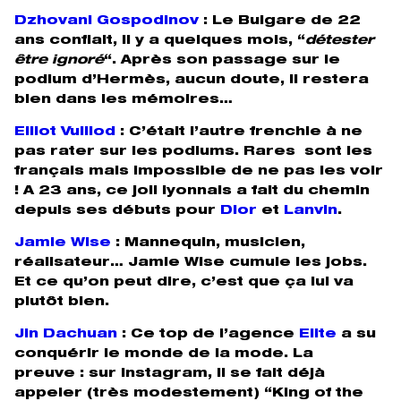
Dzhovani Gospodinov
: Le Bulgare de 22
ans confiait, il y a quelques mois, “
détester
être ignoré
“. Après son passage sur le
podium d’Hermès, aucun doute, il restera
bien dans les mémoires…
Elliot Vulliod
: C’était l’autre frenchie à ne
pas rater sur les podiums. Rares sont les
français mais impossible de ne pas les voir
! A 23 ans, ce joli lyonnais a fait du chemin
depuis ses débuts pour
Dior
et
Lanvin
.
Jamie Wise
:
Mannequin, musicien,
réalisateur… Jamie Wise cumule les jobs.
Et ce qu’on peut dire, c’est que ça lui va
plutôt bien.
Jin Dachuan
:
Ce top de l’agence
Elite
a su
conquérir le monde de la mode. La
preuve : sur Instagram, il se fait déjà
appeler (très modestement) “King of the