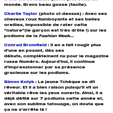
monde. Bravo beau gosse (facile).
Charlie Taylor
(photo ci-dessus) :
Avec ses
cheveux roux flamboyants et ses belles
oreilles, impossible de rater cette
“nature”(le garçon est très drôle !) sur les
podiums de la
Fashion Week
…
Conrad Bromfield
:
Il en a fait rougir plus
d’une en posant, dés ses
débuts, complètement nu pour le magazine
russe Numéro. Aujourd’hui, il continue
d’impressionner par sa présence
gracieuse sur les podiums.
Simon Kotyk
: Le jeune Tchèque se dit
rêveur. Et il a bien raison puisqu’il vit un
véritable rêve les yeux ouverts. Ainsi, il a
déjà défilé sur 7 podiums cette année et,
avec son sublime tatouage, on doute que
ça ne s’arrête là !