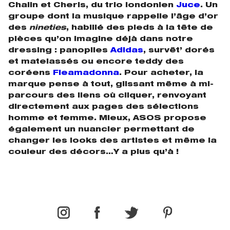
Chalin et Cheris, du trio londonien
Juce
. Un
groupe dont la musique rappelle l’âge d’or
des
nineties
, habillé des pieds à la tête de
pièces qu’on imagine déjà dans notre
dressing : panoplies
Adidas
, survêt’ dorés
et matelassés ou encore teddy des
coréens
Fleamadonna
. Pour acheter, la
marque pense à tout, glissant même à mi-
parcours des liens où cliquer, renvoyant
directement aux pages des sélections
homme et femme. Mieux, ASOS propose
également un nuancier permettant de
changer les looks des artistes et même la
couleur des décors…Y a plus qu’à !