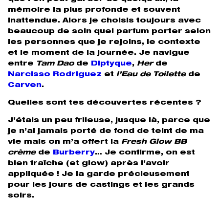
mémoire la plus profonde et souvent
inattendue. Alors je choisis toujours avec
beaucoup de soin quel parfum porter selon
les personnes que je rejoins, le contexte
et le moment de la journée. Je navigue
entre
Tam Dao
de
Diptyque
,
Her
de
Narcisso Rodriguez
et
l’Eau de Toilette
de
Carven
.
Quelles sont tes découvertes récentes ?
J’étais un peu frileuse, jusque là, parce que
je n’ai jamais porté de fond de teint de ma
vie mais on m’a offert la
Fresh Glow BB
crème
de
Burberry
… Je confirme, on est
bien fraîche (et glow) après l’avoir
appliquée ! Je la garde précieusement
pour les jours de castings et les grands
soirs.