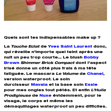
Quels sont tes indispensables make up ?
La
Touche Eclat
de
Yves Saint Laurent
donc,
qui réveille n’importe quel teint après une
nuit un peu trop courte… Le blush
Bobby
Brown
Shimmer Brick Compact
dont l’aspect
irisé donne un côté plus frais à ma tête
fatiguée. Le mascara
Le Volume
de
Chanel
,
version waterproof. Le soin
durcisseur
Mavala
et la base soin
Essie
pour mes ongles tout pétés. Et enfin
L’Huile
Prodigieuse
de
Nuxe
évidemment, pour le
visage, le corps et même les
démaquillages waterproof un peu difficiles.