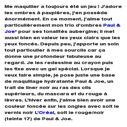
Me maquiller a toujours été un jeu ! J’adore
les ombres à paupières, j’en possède
énormément. En ce moment, j’aime tout
particulièrement mon trio d’ombres
Paul &
Joe
* pour ses tonalités aubergine; il met
aussi bien en valeur les yeux clairs que les
yeux foncés. Depuis peu, j’apporte un soin
tout particulier à mes sourcils car ça
donne une profondeur fabuleuse au
regard. Je les redessine au crayon puis
les fixe avec un gel spécial.
Lorsque je
veux faire simple, je pose juste une base
de maquillage hydratante Paul & Joe, un
trait de liner noir au ras des cils
supérieurs, du mascara et du rouge à
lèvres. L’hiver enfin, j’aime bien avoir une
couleur foncée sur les ongles avec soit le
vernis noir
L’Oréal
, soit le rouge/noir
(teinte 17) de Paul & Joe.