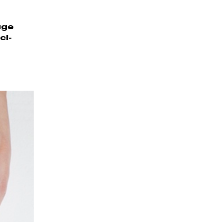
uge
ci-