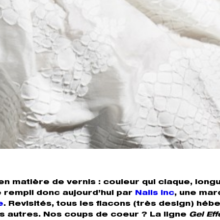
n matière de vernis : couleur qui claque, long
te rempli donc aujourd’hui par
Nails Inc
, une mar
e
. Revisités, tous les flacons (très design) héb
es autres. Nos coups de coeur ? La ligne
Gel Eff