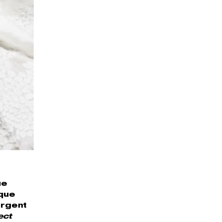
ue
que
ergent
ect