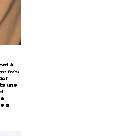
ont à
re très
out
ts une
et
de
le à