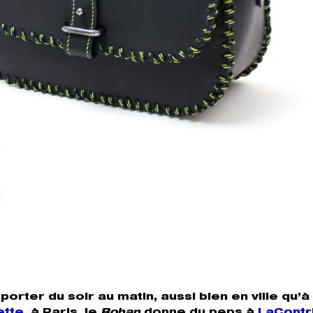
orter du soir au matin, aussi bien en ville qu’à 
ette
, à Paris, le
Rohan
donne du peps à
LaContr