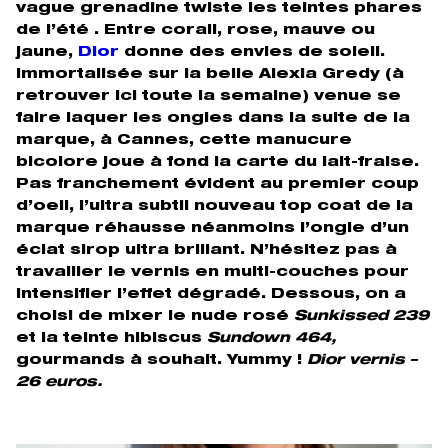
vague grenadine twiste les teintes phares
de l’été . Entre corail, rose, mauve ou
jaune,
Dior
donne des envies de soleil.
Immortalisée sur la belle Alexia Gredy (à
retrouver ici toute la semaine) venue se
faire laquer les ongles dans la suite de la
marque, à Cannes, cette manucure
bicolore joue à fond la carte du lait-fraise.
Pas franchement évident au premier coup
d’oeil, l’ultra subtil nouveau top coat de la
marque réhausse néanmoins l’ongle d’un
éclat sirop ultra brillant. N’hésitez pas à
travailler le vernis en multi-couches pour
intensifier l’effet dégradé. Dessous, on a
choisi de mixer le nude rosé
Sunkissed 239
et la teinte hibiscus
Sundown 464,
gourmands à souhait. Yummy !
Dior vernis –
26 euros.