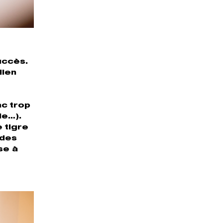
uccès.
lien
ac trop
ie…).
e tigre
 des
se à