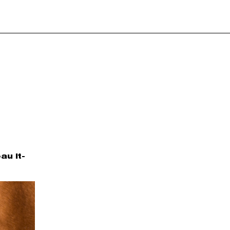
au it-