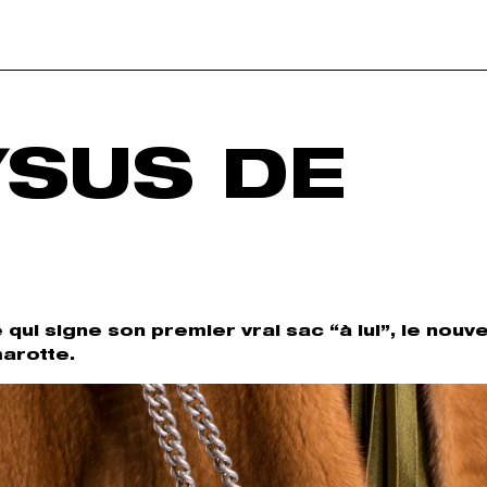
YSUS DE
ui signe son premier vrai sac “à lui”, le nouve
marotte.