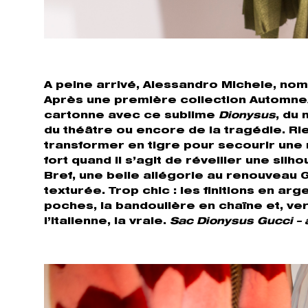
A peine arrivé, Alessandro Michele, n
Après une première collection Automne/H
cartonne avec ce sublime
Dionysus
, du 
du théâtre ou encore de la tragédie. Ri
transformer en tigre pour secourir un
fort quand il s’agit de réveiller une silh
Bref, une belle allégorie au renouveau Gu
texturée. Trop chic : les finitions en arge
poches, la bandoulière en chaîne et, ver
l’italienne, la vraie.
Sac Dionysus Gucci – à