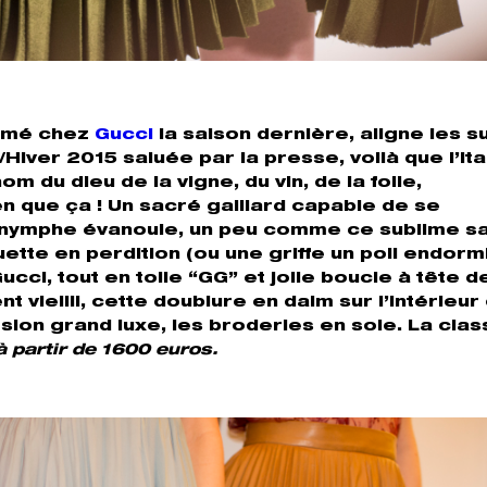
ommé chez
Gucci
la saison dernière, aligne les s
iver 2015 saluée par la presse, voilà que l’ita
nom du dieu de la vigne, du vin, de la folie,
en que ça ! Un sacré gaillard capable de se
e nymphe évanouie, un peu comme ce sublime s
ouette en perdition (ou une griffe un poil endorm
cci, tout en toile “GG” et jolie boucle à tête d
nt vieilli, cette doublure en daim sur l’intérieur
sion grand luxe, les broderies en soie. La clas
 partir de 1600 euros.