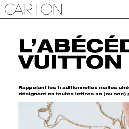
L’ABÉCÉ
VUITTON
Rappelant les traditionnelles malles ch
désignent en toutes lettres sa (ou son) 