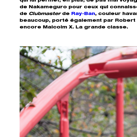
qui lui permet, en plus, de pas mal voy
de Nakameguro pour ceux qui connaissent
de
Clubmaster
de
Ray-Ban
, couleur hav
beaucoup, porté également par Robert 
encore Malcolm X. La grande classe.