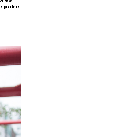
(près
e paire