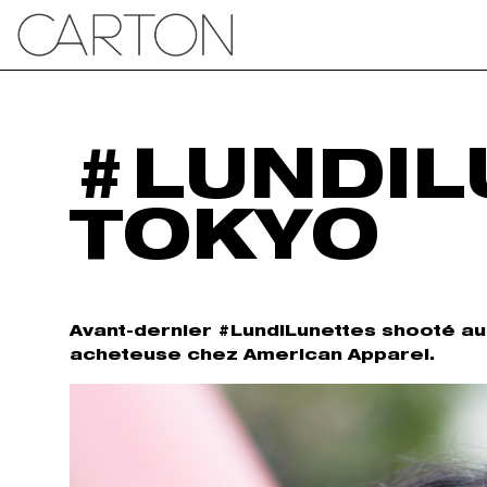
#LUNDIL
TOKYO
Avant-dernier #LundiLunettes shooté au 
acheteuse chez American Apparel.