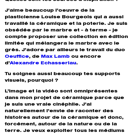
J’aime beaucoup l’oeuvre de la
plasticienne Louise Bourgeois qui a aussi
travaillé la céramique et la poterie. Je suis
obsédée par le marbre et – à terme – je
compte proposer une collection en édition
limitée qui mélangera le marbre avec le
grès. J’adore par ailleurs le travail du duo
Oeuffice
, de
Max Lamb
ou encore
d’
Alexandre Echasseriau
.
Tu soignes aussi beaucoup tes supports
visuels, pourquoi ?
L’image et la vidéo sont omniprésentes
dans mon projet de céramique parce que
je suis une vraie cinéphile. J’ai
naturellement l’envie de raconter des
histoires autour de la céramique et donc,
forcément, autour de la nature ou de la
terre. Je veux exploiter tous les médiums