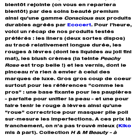
bientôt rejointe (on vous en reparlera
bientôt) par des soins beauté premium
ainsi qu’une gamme
Conscious
aux produits
durables agréés par
Ecocert
. Pour l’heure,
voici un récap de nos produits testés
préférés : les liners (deux sortes dispos)
au tracé relativement longue durée, les
rouges à lèvres (dont les liquides au joli fini
mat), les blush crèmes (la teinte
Peachy
Rose
est trop belle !) et les vernis, dont le
pinceau n’a rien à envier à celui des
marques de luxe. Gros gros coup de coeur
surtout pour les références “comme les
pros” : une base fixante pour les paupières
– parfaite pour unifier la peau – et une pour
faire tenir le rouge à lèvres ainsi qu’une
“roue” correctrice pour masquer pile poil
sur-mesure les imperfections. A ces prix là
franchement, on n’a pas trouvé mieux (
Kiko
mis à part). Collection
H & M Beauty – à