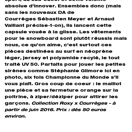
absolue d’innover. Ensembles donc (mais
sans les nouveaux DA de
Courrèges Sébastien Meyer et Arnaud
Vaillant précise-t-on), ils lancent cette
capsule vouée à la glisse. Les vêtements
pour le snowboard sont plutôt réussis mais
nous, ce qu’on aime, c’est surtout ces
pièces destinées au surf en néoprène
léger, jersey et polyamide recylé, le tout
traité UV 50. Parfaits pour jouer les petites
sirènes comme Stéphanie Gilmore ici en
photo, six fois Championne du Monde s’il
vous plaît. Gros coup de coeur : le maillot
une pièce et sa fermeture orange sur la
poitrine, à ziper/déziper pour attirer les
garçons.
Collection Roxy x Courrèges – à
partir de juin 2016. Prix : dés 50 euros
environ.