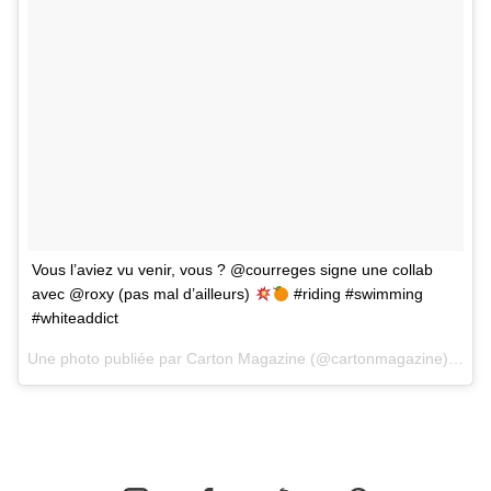
Vous l’aviez vu venir, vous ? @courreges signe une collab
avec @roxy (pas mal d’ailleurs)
#riding #swimming
#whiteaddict
Une photo publiée par Carton Magazine (@cartonmagazine) le
2 